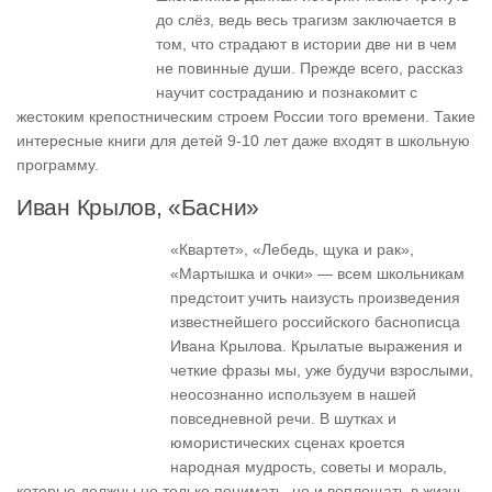
до слёз, ведь весь трагизм заключается в
том, что страдают в истории две ни в чем
не повинные души. Прежде всего, рассказ
научит состраданию и познакомит с
жестоким крепостническим строем России того времени. Такие
интересные книги для детей 9-10 лет даже входят в школьную
программу.
Иван Крылов, «Басни»
«Квартет», «Лебедь, щука и рак»,
«Мартышка и очки» — всем школьникам
предстоит учить наизусть произведения
известнейшего российского баснописца
Ивана Крылова. Крылатые выражения и
четкие фразы мы, уже будучи взрослыми,
неосознанно используем в нашей
повседневной речи. В шутках и
юмористических сценах кроется
народная мудрость, советы и мораль,
которые должны не только понимать, но и воплощать в жизнь