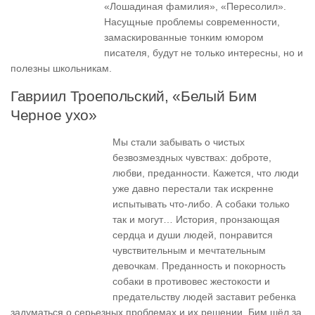
«Лошадиная фамилия», «Пересолил».
Насущные проблемы современности,
замаскированные тонким юмором
писателя, будут не только интересны, но и
полезны школьникам.
Гавриил Троепольский, «Белый Бим
Черное ухо»
Мы стали забывать о чистых
безвозмездных чувствах: доброте,
любви, преданности. Кажется, что люди
уже давно перестали так искренне
испытывать что-либо. А собаки только
так и могут… История, пронзающая
сердца и души людей, понравится
чувствительным и мечтательным
девочкам. Преданность и покорность
собаки в противовес жестокости и
предательству людей заставит ребенка
задуматься о серьезных проблемах и их решении. Бим шёл за