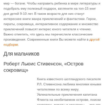
мир — богаче. Чтобы направить ребенка в мире литературы и
подобрать ему полезный подарок, взгляните на топ-15 книг
дня детей 9-10 лет. В таком возрасте для них станут
интереснее книги жанра приключений и фантастики. Герои,
пираты, сокровища, интерактивное содержание и множество
приключений повысят интерес юного читателя к чтению.
Важно отметить, что здесь мы перечислили классические
произведения. Современные книги Вы можете найти в
другой
подборке.
Для мальчиков
Роберт Льюис Стивенсон, «Остров
сокровищ»
Книга известного шотландского писателя
Р.Л. Стивенсона любима многими юными
читателями по всему миру.
Увлекательные приключения капитана
Флинта на необитаемом острове, поиски
сокровищ, пираты и авантюры — все это