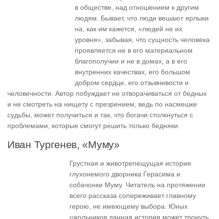
в обществе, над отношением к другим
людям. Бывает, что люди вешают ярлыки
на, как им кажется, «людей не их
уровня», забывая, что сущность человека
проявляется не в его материальном
благополучии и не в домах, а в его
внутренних качествах, его большом
добром сердце, его отзывчивости и
человечности. Автор побуждает не отворачиваться от бедных
и не смотреть на нищету с презрением, ведь по насмешке
судьбы, может получиться и так, что богачи столкнуться с
проблемами, которые смогут решить только бедняки.
Иван Тургенев, «Муму»
Грустная и животрепещущая история
глухонемого дворника Герасима и
собачонки Муму. Читатель на протяжении
всего рассказа сопереживает главному
герою, не имеющему выбора. Юных
школьников данная история может тронуть