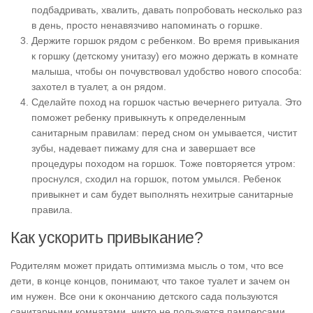
подбадривать, хвалить, давать попробовать несколько раз
в день, просто ненавязчиво напоминать о горшке.
Держите горшок рядом с ребенком. Во время привыкания
к горшку (детскому унитазу) его можно держать в комнате
малыша, чтобы он почувствовал удобство нового способа:
захотел в туалет, а он рядом.
Сделайте поход на горшок частью вечернего ритуала. Это
поможет ребенку привыкнуть к определенным
санитарным правилам: перед сном он умывается, чистит
зубы, надевает пижаму для сна и завершает все
процедуры походом на горшок. Тоже повторяется утром:
проснулся, сходил на горшок, потом умылся. Ребенок
привыкнет и сам будет выполнять нехитрые санитарные
правила.
Как ускорить привыкание?
Родителям может придать оптимизма мысль о том, что все
дети, в конце концов, понимают, что такое туалет и зачем он
им нужен. Все они к окончанию детского сада пользуются
санитарными комнатами, никто не пользуется памперсами.